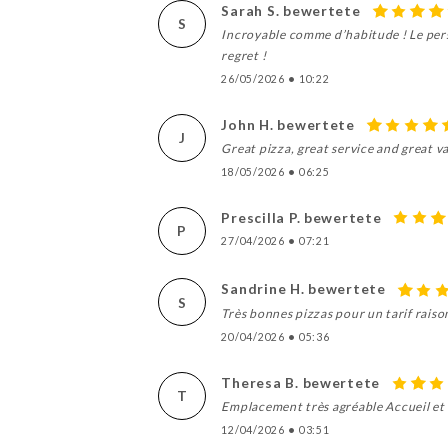
Sarah S. bewertete
S
Incroyable comme d’habitude ! Le perso
regret !
26/05/2026
•
10:22
John H. bewertete
J
Great pizza, great service and great v
18/05/2026
•
06:25
Prescilla P. bewertete
P
27/04/2026
•
07:21
Sandrine H. bewertete
S
Très bonnes pizzas pour un tarif raiso
20/04/2026
•
05:36
Theresa B. bewertete
T
Emplacement très agréable Accueil et 
12/04/2026
•
03:51