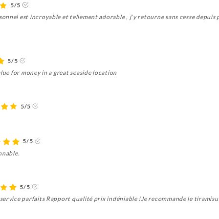
5/5
nnel est incroyable et tellement adorable , j’y retourne sans cesse depuis p
5/5
alue for money in a great seaside location
5/5
5/5
nnable.
5/5
service parfaits Rapport qualité prix indéniable !Je recommande le tiramisu