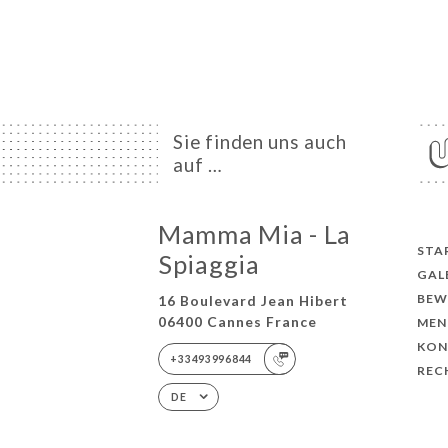
Sie finden uns auch
auf …
Mamma Mia - La
STA
Spiaggia
GAL
BEW
16 Boulevard Jean Hibert
06400 Cannes France
MEN
KON
+33493996844
REC
DE