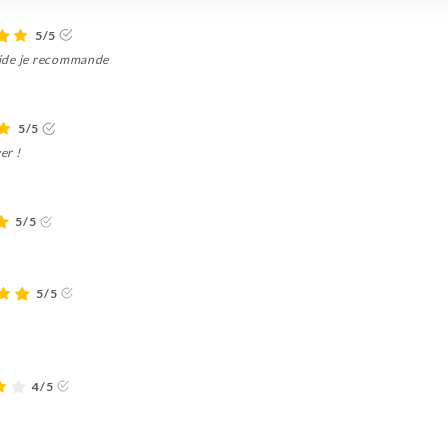
5/5
apide je recommande
5/5
er !
5/5
5/5
4/5