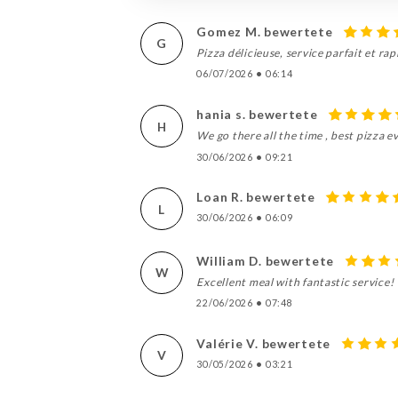
Gomez M. bewertete
G
Pizza délicieuse, service parfait et r
06/07/2026
•
06:14
hania s. bewertete
H
We go there all the time , best pizza ev
30/06/2026
•
09:21
Loan R. bewertete
L
30/06/2026
•
06:09
William D. bewertete
W
Excellent meal with fantastic service!
22/06/2026
•
07:48
Valérie V. bewertete
V
30/05/2026
•
03:21