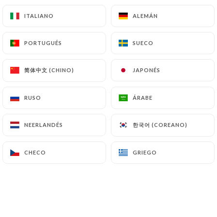
tige, olives Leccino
ITALIANO
ITALIANO
ALEMÁN
ALEMÁN
16.90€
PORTUGUÉS
PORTUGUÉS
SUECO
SUECO
Tonnata
Tomate, mozzarella fior di latte, thon, poivrons,
简体中文 (CHINO)
简体中文 (CHINO)
JAPONÉS
JAPONÉS
olives Leccino
16,90€
RUSO
RUSO
ÁRABE
ÁRABE
한국어 (COREANO)
한국어 (COREANO)
NEERLANDÉS
NEERLANDÉS
PLATS
CHECO
CHECO
GRIEGO
GRIEGO
Tartare de Boeuf au couteau à l'Italienne, frites
fraîches
TOMATES CONFITES, ÉCHALOTES, PIGNONS
DE PIN, BASILIC, OLIVES LECCINO, HUILE