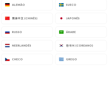
ALEMÃO
ALEMÃO
SUECO
SUECO
简体中文 (CHINÊS)
简体中文 (CHINÊS)
JAPONÊS
JAPONÊS
RUSSO
RUSSO
ÁRABE
ÁRABE
한국어 (COREANO)
한국어 (COREANO)
NEERLANDÊS
NEERLANDÊS
CHECO
CHECO
GREGO
GREGO